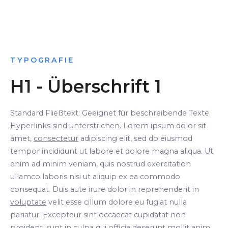
TYPOGRAFIE
H1 - Überschrift 1
Standard Fließtext: Geeignet für beschreibende Texte.
Hyperlinks
sind
unterstrichen
. Lorem ipsum dolor sit
amet,
consectetur
adipiscing elit, sed do eiusmod
tempor incididunt ut labore et dolore magna aliqua. Ut
enim ad minim veniam, quis nostrud exercitation
ullamco laboris nisi ut aliquip ex ea commodo
consequat. Duis aute irure dolor in reprehenderit in
voluptate
velit esse cillum dolore eu fugiat nulla
pariatur. Excepteur sint occaecat cupidatat non
proident, sunt in culpa qui officia deserunt mollit anim